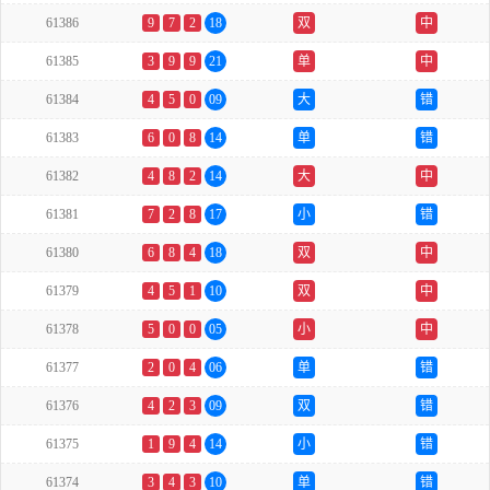
61386
9
7
2
18
双
中
61385
3
9
9
21
单
中
61384
4
5
0
09
大
错
61383
6
0
8
14
单
错
61382
4
8
2
14
大
中
61381
7
2
8
17
小
错
61380
6
8
4
18
双
中
61379
4
5
1
10
双
中
61378
5
0
0
05
小
中
61377
2
0
4
06
单
错
61376
4
2
3
09
双
错
61375
1
9
4
14
小
错
61374
3
4
3
10
单
错