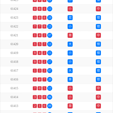
61425
4
9
9
22
小
错
61424
6
6
1
13
小
中
61423
3
8
8
19
双
错
61422
7
7
9
23
小
错
61421
1
4
2
07
单
中
61420
1
5
7
13
大
错
61419
9
4
2
15
小
错
61418
9
6
2
17
小
错
61417
1
3
3
07
大
错
61416
9
4
7
20
单
错
61415
7
0
5
12
小
中
61414
3
3
0
06
小
中
61413
2
1
6
09
单
中