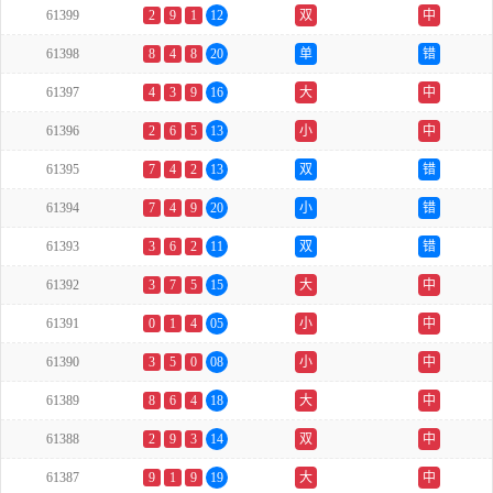
61399
2
9
1
12
双
中
61398
8
4
8
20
单
错
61397
4
3
9
16
大
中
61396
2
6
5
13
小
中
61395
7
4
2
13
双
错
61394
7
4
9
20
小
错
61393
3
6
2
11
双
错
61392
3
7
5
15
大
中
61391
0
1
4
05
小
中
61390
3
5
0
08
小
中
61389
8
6
4
18
大
中
61388
2
9
3
14
双
中
61387
9
1
9
19
大
中