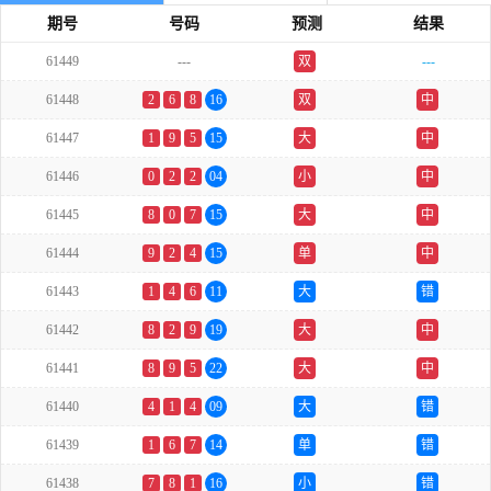
期号
号码
预测
结果
61449
---
双
---
61448
2
6
8
16
双
中
61447
1
9
5
15
大
中
61446
0
2
2
04
小
中
61445
8
0
7
15
大
中
61444
9
2
4
15
单
中
61443
1
4
6
11
大
错
61442
8
2
9
19
大
中
61441
8
9
5
22
大
中
61440
4
1
4
09
大
错
61439
1
6
7
14
单
错
61438
7
8
1
16
小
错