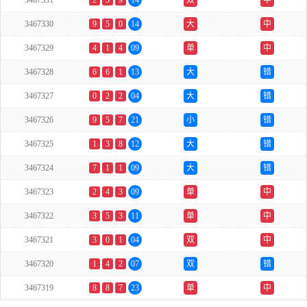
3467331
2
3
9
14
双
中
3467330
9
5
0
14
大
中
3467329
4
1
4
09
单
中
3467328
6
6
1
13
大
错
3467327
0
2
2
04
大
错
3467326
9
5
7
21
小
错
3467325
1
3
8
12
大
错
3467324
7
1
1
09
大
错
3467323
2
4
3
09
单
中
3467322
3
5
3
11
单
中
3467321
3
0
1
04
双
中
3467320
1
4
2
07
双
错
3467319
8
8
7
23
单
中