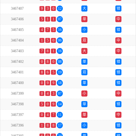
3467407
9
3
0
12
大
错
3467406
5
1
1
07
单
中
3467405
4
7
5
16
小
错
3467404
1
5
0
06
双
中
3467403
7
8
1
16
大
中
3467402
0
8
0
08
单
错
3467401
8
6
5
19
双
错
3467400
0
9
9
18
单
错
3467399
0
4
3
07
小
中
3467398
5
0
9
14
单
错
3467397
0
4
7
11
单
中
3467396
1
8
8
17
小
错