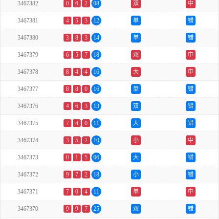
3467382
0
6
2
08
双
中
3467381
4
5
3
12
单
错
3467380
3
8
3
14
单
错
3467379
6
5
7
18
双
中
3467378
8
4
4
16
大
中
3467377
8
8
0
16
单
错
3467376
4
6
3
13
双
错
3467375
7
4
0
11
大
错
3467374
3
5
2
10
小
中
3467373
0
1
5
06
大
错
3467372
9
7
2
18
小
错
3467371
7
0
4
11
单
中
3467370
9
9
7
25
双
错