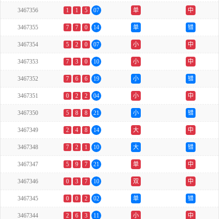
3467356
1
1
5
07
单
中
3467355
7
7
0
14
单
错
3467354
5
2
0
07
小
中
3467353
7
3
0
10
小
中
3467352
7
6
6
19
小
错
3467351
0
2
2
04
小
中
3467350
5
8
8
21
小
错
3467349
2
4
8
14
大
中
3467348
7
2
1
10
大
错
3467347
5
9
7
21
单
中
3467346
0
3
7
10
双
中
3467345
0
0
2
02
单
错
3467344
2
6
3
11
小
中