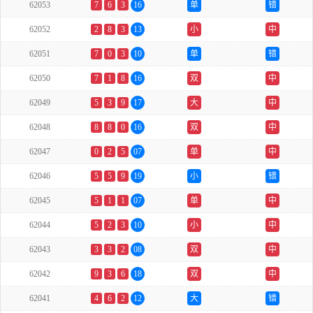
62053
7
6
3
16
单
错
62052
2
8
3
13
小
中
62051
7
0
3
10
单
错
62050
7
1
8
16
双
中
62049
5
3
9
17
大
中
62048
8
8
0
16
双
中
62047
0
2
5
07
单
中
62046
5
5
9
19
小
错
62045
5
1
1
07
单
中
62044
5
2
3
10
小
中
62043
3
3
2
08
双
中
62042
9
3
6
18
双
中
62041
4
6
2
12
大
错