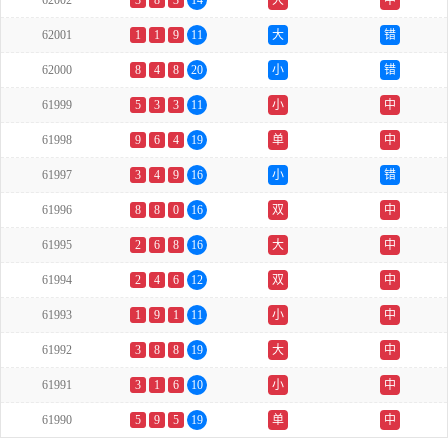
62002
3
8
3
14
大
中
62001
1
1
9
11
大
错
62000
8
4
8
20
小
错
61999
5
3
3
11
小
中
61998
9
6
4
19
单
中
61997
3
4
9
16
小
错
61996
8
8
0
16
双
中
61995
2
6
8
16
大
中
61994
2
4
6
12
双
中
61993
1
9
1
11
小
中
61992
3
8
8
19
大
中
61991
3
1
6
10
小
中
61990
5
9
5
19
单
中