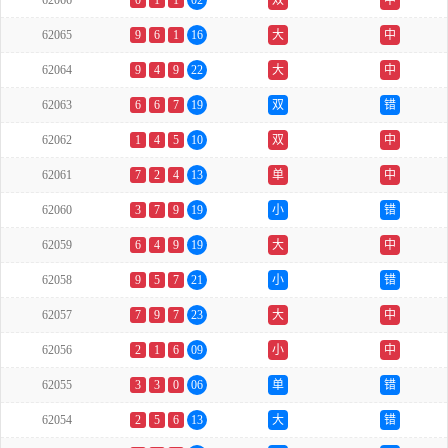
62066
0
1
1
02
双
中
62065
9
6
1
16
大
中
62064
9
4
9
22
大
中
62063
6
6
7
19
双
错
62062
1
4
5
10
双
中
62061
7
2
4
13
单
中
62060
3
7
9
19
小
错
62059
6
4
9
19
大
中
62058
9
5
7
21
小
错
62057
7
9
7
23
大
中
62056
2
1
6
09
小
中
62055
3
3
0
06
单
错
62054
2
5
6
13
大
错