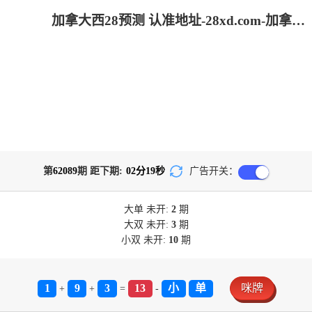
加拿大西28预测 认准地址-28xd.com-加拿大28-加拿大开奖,预测网,28预测,28分析,28结果,加拿大28开奖预测,加拿大28开奖预知
第
62089
期 距下期:
02
分
19
秒
广告开关：
大单
未开:
2
期
大双
未开:
3
期
小双
未开:
10
期
1
9
3
13
小
单
咪牌
+
+
=
-