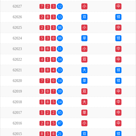
62027
7
2
3
12
小
中
62026
2
8
3
13
双
错
62025
2
3
3
08
小
中
62024
5
3
0
08
单
错
62023
0
6
5
11
小
中
62022
4
1
9
14
双
中
62021
1
8
4
13
大
错
62020
7
7
0
14
单
错
62019
3
0
7
10
双
中
62018
1
8
5
14
大
中
62017
1
2
2
05
单
中
62016
2
0
5
07
小
中
62015
8
5
8
21
双
错