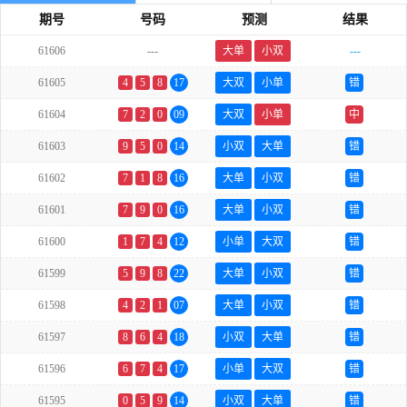
期号
号码
预测
结果
61606
---
大单
小双
---
61605
4
5
8
17
大双
小单
错
61604
7
2
0
09
大双
小单
中
61603
9
5
0
14
小双
大单
错
61602
7
1
8
16
大单
小双
错
61601
7
9
0
16
大单
小双
错
61600
1
7
4
12
小单
大双
错
61599
5
9
8
22
大单
小双
错
61598
4
2
1
07
大单
小双
错
61597
8
6
4
18
小双
大单
错
61596
6
7
4
17
小单
大双
错
61595
0
5
9
14
小双
大单
错