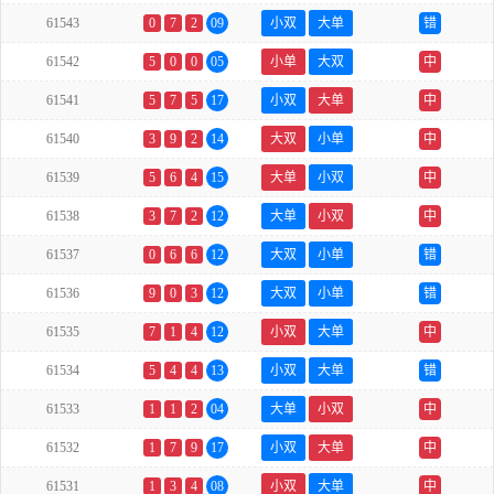
61543
0
7
2
09
小双
大单
错
61542
5
0
0
05
小单
大双
中
61541
5
7
5
17
小双
大单
中
61540
3
9
2
14
大双
小单
中
61539
5
6
4
15
大单
小双
中
61538
3
7
2
12
大单
小双
中
61537
0
6
6
12
大双
小单
错
61536
9
0
3
12
大双
小单
错
61535
7
1
4
12
小双
大单
中
61534
5
4
4
13
小双
大单
错
61533
1
1
2
04
大单
小双
中
61532
1
7
9
17
小双
大单
中
61531
1
3
4
08
小双
大单
中