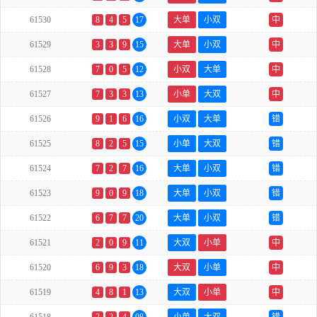
61530
8
4
5
17
大单
小双
中
61529
3
3
9
15
大单
小双
中
61528
7
0
5
12
小双
大单
中
61527
7
3
3
13
小单
大双
中
61526
9
1
6
16
小双
大单
错
61525
8
2
5
15
小单
大双
错
61524
7
2
7
16
大单
小双
错
61523
9
0
9
18
大单
小双
错
61522
6
7
7
20
大单
小双
错
61521
2
0
9
11
大双
小单
中
61520
6
9
3
18
大双
小单
中
61519
4
8
1
13
大双
小单
中