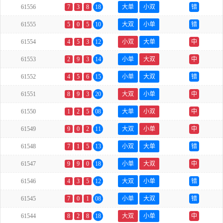
61556
7
3
8
18
大单
小双
错
61555
5
0
5
10
大双
小单
错
61554
4
5
3
12
小双
大单
中
61553
2
9
3
14
小单
大双
中
61552
4
5
6
15
小单
大双
错
61551
8
9
3
20
大双
小单
中
61550
1
2
5
08
大单
小双
中
61549
9
0
2
11
大双
小单
中
61548
7
1
5
13
小双
大单
错
61547
9
9
0
18
小单
大双
中
61546
4
3
5
12
大双
小单
错
61545
7
0
1
08
小单
大双
错
61544
8
2
8
18
大双
小单
中