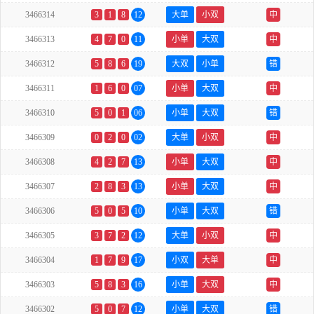
3466314
3
1
8
12
大单
小双
中
3466313
4
7
0
11
小单
大双
中
3466312
5
8
6
19
大双
小单
错
3466311
1
6
0
07
小单
大双
中
3466310
5
0
1
06
小单
大双
错
3466309
0
2
0
02
大单
小双
中
3466308
4
2
7
13
小单
大双
中
3466307
2
8
3
13
小单
大双
中
3466306
5
0
5
10
小单
大双
错
3466305
3
7
2
12
大单
小双
中
3466304
1
7
9
17
小双
大单
中
3466303
5
8
3
16
小单
大双
中
3466302
5
0
7
12
小单
大双
错